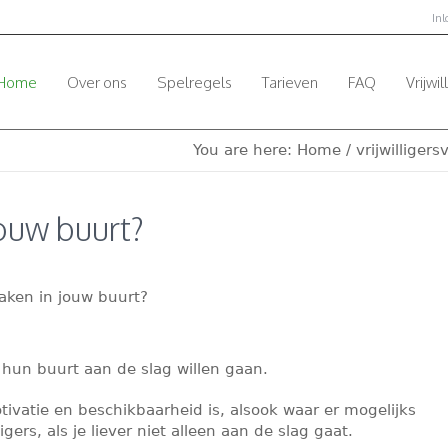
In
Home
Over ons
Spelregels
Tarieven
FAQ
Vrijwil
You are here:
Home
/
vrijwilliger
ouw buurt?
aken in jouw buurt?
 hun buurt aan de slag willen gaan.
vatie en beschikbaarheid is, alsook waar er mogelijks
igers, als je liever niet alleen aan de slag gaat.