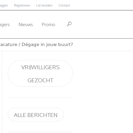
loggen
Registreren
Lid worden
Contact
ligers
Nieuws
Promo
svacature
/
Dégage in jouw buurt?
VRIJWILLIGERS
GEZOCHT
ALLE BERICHTEN