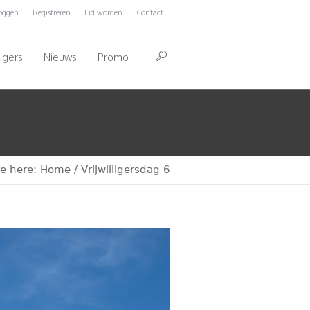
loggen
Registreren
Lid worden
Contact
ligers
Nieuws
Promo
re here:
Home
/
Vrijwilligersdag-6