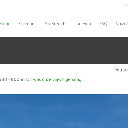
In
Home
Over ons
Spelregels
Tarieven
FAQ
Vrijwil
You a
Dit was onze vrijwilligersdag
533×800 in
.