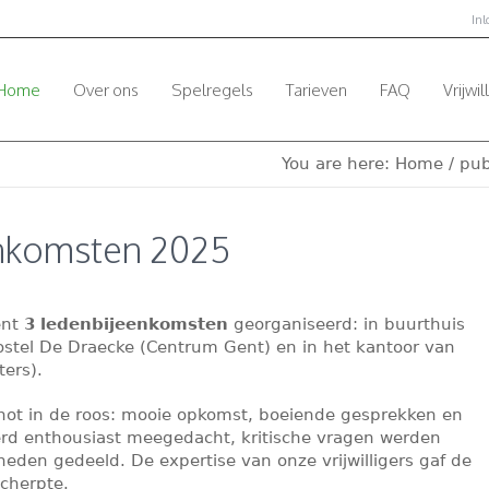
In
Home
Over ons
Spelregels
Tarieven
FAQ
Vrijwil
You are here:
Home
/
pub
nkomsten 2025
ent
3
ledenbijeenkomsten
georganiseerd: in b
uurthuis
ostel De Draecke (Centrum Gent) en in
het kantoor van
ters).
ot in de roos: mooie opkomst, boeiende gesprekken en
erd enthousiast meegedacht, kritische vragen werden
eden gedeeld. De expertise van onze vrijwilligers gaf de
cherpte.