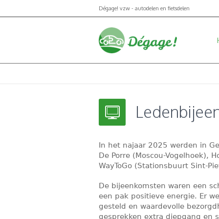
Dégage! vzw - autodelen en fietsdelen
Ledenbijee
In het najaar 2025 werden in G
De Porre (Moscou-Vogelhoek),
H
WayToGo (Stationsbuurt Sint-Pie
De bijeenkomsten waren een sch
een pak positieve energie. Er w
gesteld en waardevolle bezorgdh
gesprekken extra diepgang en s