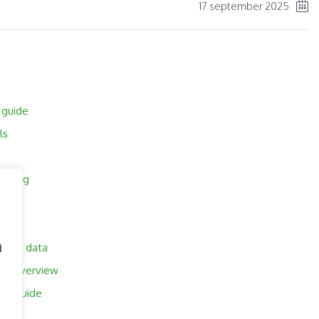
17 september 2025
l guide
ls
pricing
tion
nical data
d
full overview
ull guide