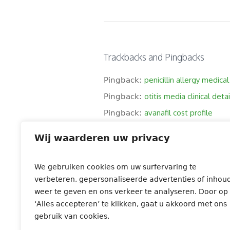
Trackbacks and Pingbacks
penicillin allergy medica
Pingback:
otitis media clinical detai
Pingback:
avanafil cost profile
Pingback:
sildenafil online vs local 
Pingback:
Wij waarderen uw privacy
sildenafil risk mitigation
Pingback:
minoxidil onset and dura
Pingback:
We gebruiken cookies om uw surfervaring te
ivermectin mechanism cli
Pingback:
verbeteren, gepersonaliseerde advertenties of inhou
weer te geven en ons verkeer te analyseren. Door op
terbinafine side effects 
Pingback:
‘Alles accepteren’ te klikken, gaat u akkoord met ons
ketoconazole shampoo f
Pingback:
gebruik van cookies.