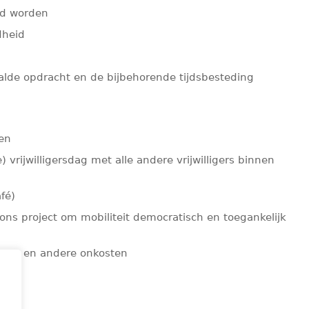
lid worden
dheid
alde opdracht en de bijbehorende tijdsbesteding
den
e) vrijwilligersdag met alle andere vrijwilligers binnen
fé)
ons project om mobiliteit democratisch en toegankelijk
osten en andere onkosten