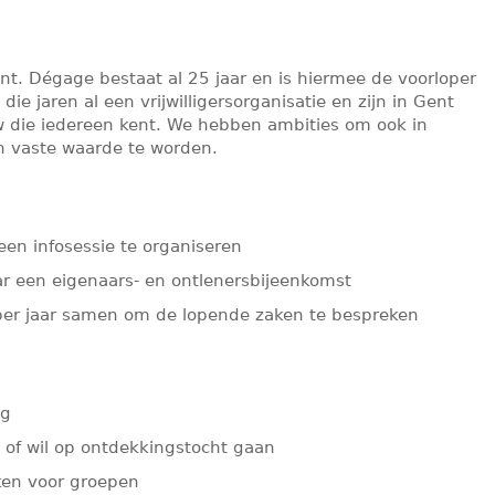
nt. Dégage bestaat al 25 jaar en is hiermee de voorloper
die jaren al een vrijwilligersorganisatie en zijn in Gent
w die iedereen kent. We hebben ambities om ook in
en vaste waarde te worden.
n infosessie te organiseren
aar een eigenaars- en ontlenersbijeenkomst
per jaar samen om de lopende zaken te bespreken
ng
n of wil op ontdekkingstocht gaan
ken voor groepen