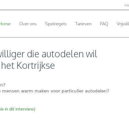
In
Home
Over ons
Spelregels
Tarieven
FAQ
Vrijwil
williger die autodelen wil
 het Kortrijkse
en?
e mensen warm maken voor particulier autodelen?
e in dit interview
)