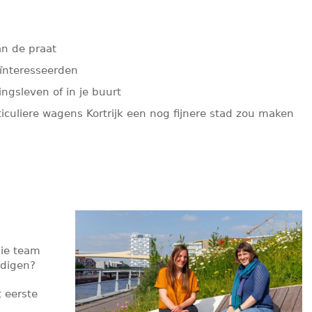
an de praat
eïnteresseerden
gingsleven of in je buurt
ticuliere wagens Kortrijk een nog fijnere stad zou maken
ie team
rdigen?
t eerste