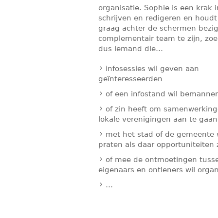
organisatie. Sophie is een krak 
schrijven en redigeren en houdt
graag achter de schermen bezi
complementair team te zijn, zo
dus iemand die…
infosessies wil geven aan
geïnteresseerden
of een infostand wil bemanne
of zin heeft om samenwerkin
lokale verenigingen aan te gaan
met het stad of de gemeente 
praten als daar opportuniteiten 
of mee de ontmoetingen tuss
eigenaars en ontleners wil orga
…