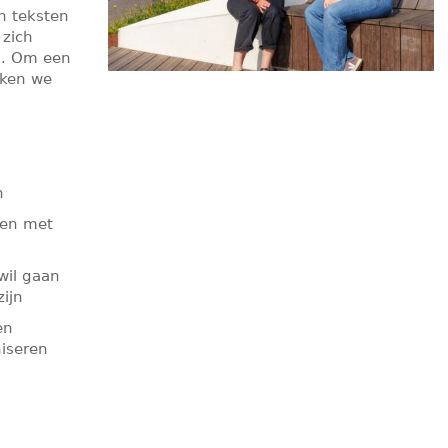
in teksten
 zich
g. Om een
eken we
n
gen met
wil gaan
zijn
en
niseren