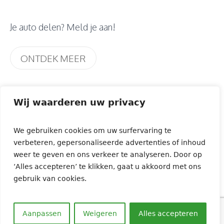
Je auto delen? Meld je aan!
ONTDEK MEER
Wij waarderen uw privacy
Maak kennis met onze leden
We gebruiken cookies om uw surfervaring te
ONZE LEDEN VERTELLEN
verbeteren, gepersonaliseerde advertenties of inhoud
weer te geven en ons verkeer te analyseren. Door op
‘Alles accepteren’ te klikken, gaat u akkoord met ons
gebruik van cookies.
Aanpassen
Weigeren
Alles accepteren
© Dégage! vzw
Over ons
Privacy
Contact