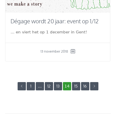
Dégage wordt 20 jaar: event op 1/12
... en viert het op 1 december in Gent!
13 november 2018
1
12
13
15
16
…
14